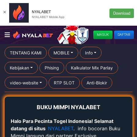
×
NYALABET
Download
NYALABET Mobile App
MASUK
DAFTAR
TENTANG KAMI
MOBILE
Info
Kebijakan
Phising
Kalkulator Mix Parlay
video-website
RTP SLOT
Anti-Blokir
BUKU MIMPI NYALABET
Halo Para Pecinta Togel Indonesia! Selamat
datang di situs
NYALABET
. info bocoran Buku
Mimpi lansung dari partner Exclusive