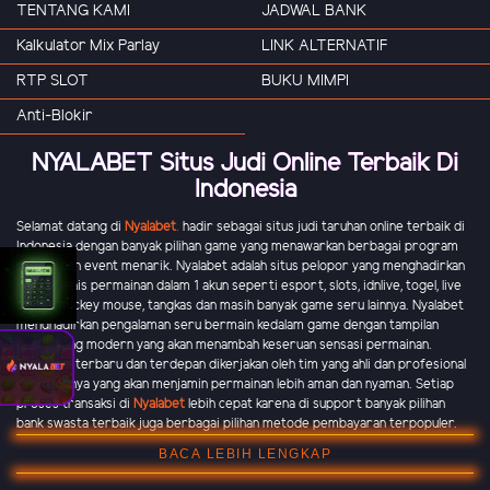
TENTANG KAMI
JADWAL BANK
Kalkulator Mix Parlay
LINK ALTERNATIF
RTP SLOT
BUKU MIMPI
Anti-Blokir
NYALABET Situs Judi Online Terbaik Di
Indonesia
Selamat datang di
Nyalabet
.
hadir sebagai situs judi taruhan online terbaik di
Indonesia dengan banyak pilihan game yang menawarkan berbagai program
promo dan event menarik. Nyalabet adalah situs pelopor yang menghadirkan
banyak jenis permainan dalam 1 akun seperti esport, slots, idnlive, togel, live
casino, mickey mouse, tangkas dan masih banyak game seru lainnya. Nyalabet
menghadirkan pengalaman seru bermain kedalam game dengan tampilan
grafik yang modern yang akan menambah keseruan sensasi permainan.
Teknologi terbaru dan terdepan dikerjakan oleh tim yang ahli dan profesional
di bidangnya yang akan menjamin permainan lebih aman dan nyaman. Setiap
proses transaksi di
Nyalabet
lebih cepat karena di support banyak pilihan
bank swasta terbaik juga berbagai pilihan metode pembayaran terpopuler.
BACA LEBIH LENGKAP